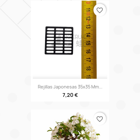
favorite_border
Rejillas Japonesas 35x35 Mm...
7,20 €
favorite_border