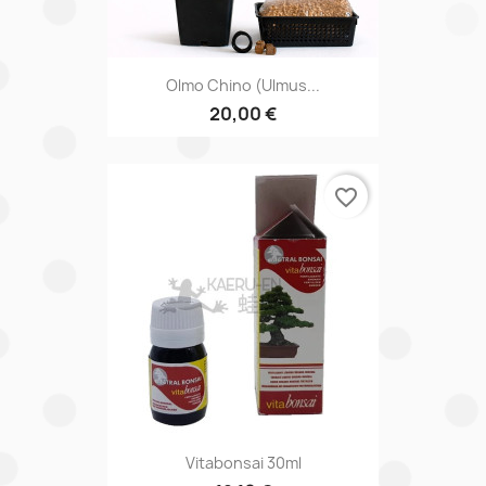
Olmo Chino (ulmus...
20,00 €
favorite_border
Vitabonsai 30ml