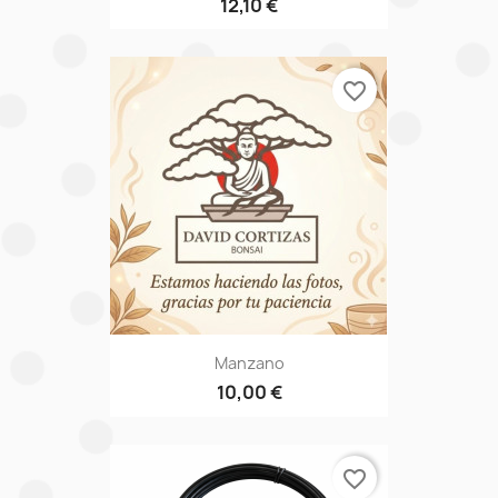
12,10 €
favorite_border
Manzano
10,00 €
favorite_border