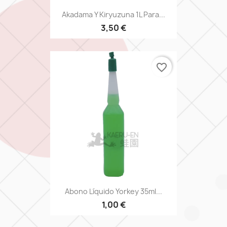
Akadama Y Kiryuzuna 1L Para...
3,50 €
favorite_border
Abono Líquido Yorkey 35ml...
1,00 €