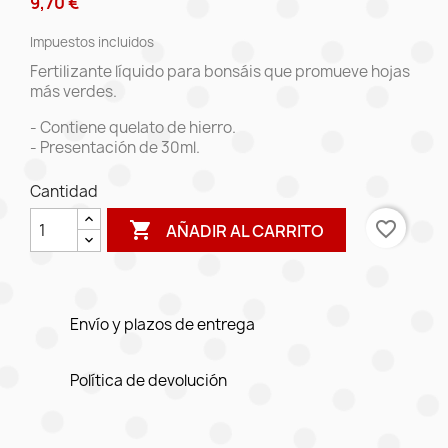
9,70 €
Impuestos incluidos
Fertilizante líquido para bonsáis que promueve hojas
más verdes.
- Contiene quelato de hierro.
- Presentación de 30ml.
Cantidad
favorite_border

AÑADIR AL CARRITO
Envío y plazos de entrega
Política de devolución