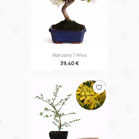
Manzano 7 Años
39,40 €
favorite_border