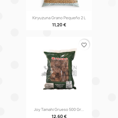
Kiryuzuna Grano Pequeño 2 L
11,20 €
favorite_border
Joy Tamahi Grueso 500 Gr...
12,60 €