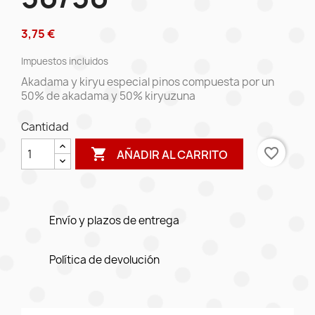
3,75 €
Impuestos incluidos
Akadama y kiryu especial pinos compuesta por un
50% de akadama y 50% kiryuzuna
Cantidad
favorite_border

AÑADIR AL CARRITO
Envío y plazos de entrega
Política de devolución