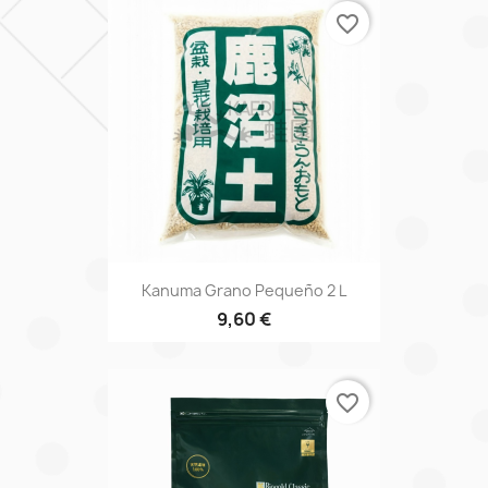
favorite_border
Kanuma Grano Pequeño 2 L
9,60 €
favorite_border