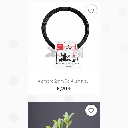
favorite_border
Alambre 2mm De Aluminio...
8,20 €
favorite_border