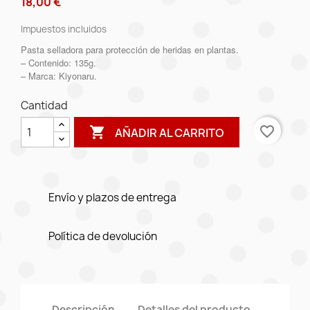
18,00 €
Impuestos incluidos
Pasta selladora para protección de heridas en plantas.
– Contenido: 135g.
– Marca: Kiyonaru.
Cantidad
favorite_border

AÑADIR AL CARRITO
Envío y plazos de entrega
Política de devolución
Descripción
Detalles del producto