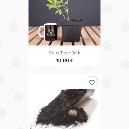
Ficus Tiger Bark
10,00 €
favorite_border