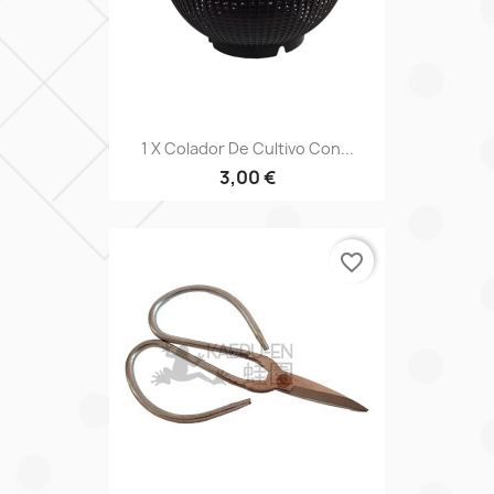
1 X Colador De Cultivo Con...
3,00 €
favorite_border